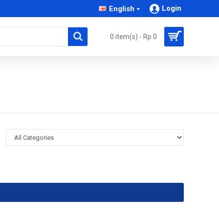
Login
English
0 item(s) - Rp 0