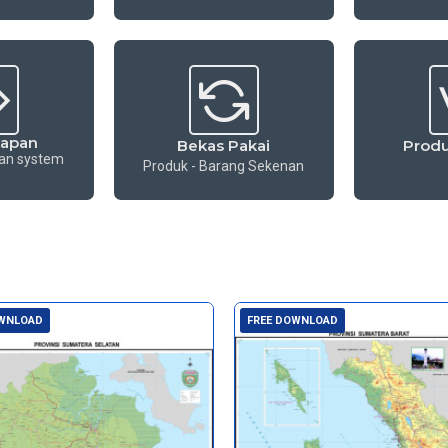
kapan
Bekas Pakai
Produ
dan system
Produk - Barang Sekenan
OWNLOAD
FREE DOWNLOAD