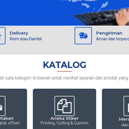
Delivery
Pengiriman
Kirim atau Dambil
Aman dan terper
KATALOG
lah sata kategori di bawah untuk melihat layanan dan produk yang
etakan
Aneka Stiker
Mer
gital, offset
Printing, Cutting & Custom
dan