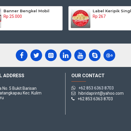
Banner Bengkel Mobil
Label Keripik Sin
Rp 25.000
Rp 267
L ADDRESS
OUR CONTACT
+62 853 6363 8703
da No. 5 Bukit Barisan
atangkapau Kec. Kulim
hibridaprint@yahoo.com
ru
+62 853 6363 8703