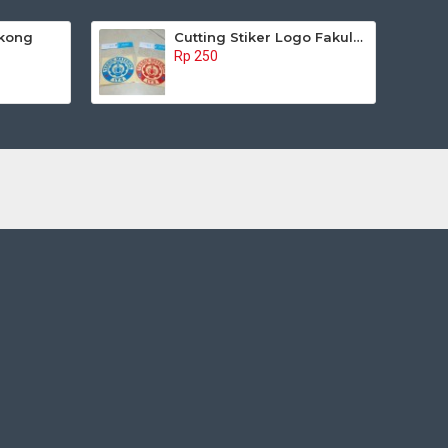
gkong
Cutting Stiker Logo Fakultas
Rp 250