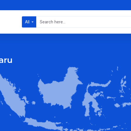
All
aru