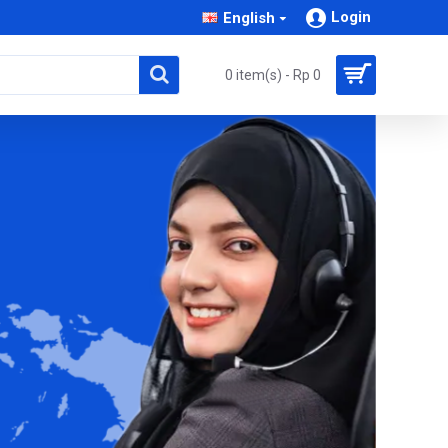
Login
English
0 item(s) - Rp 0