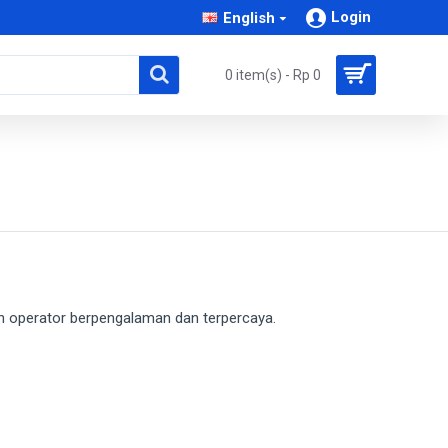
Login
English
0 item(s) - Rp 0
leh operator berpengalaman dan terpercaya.