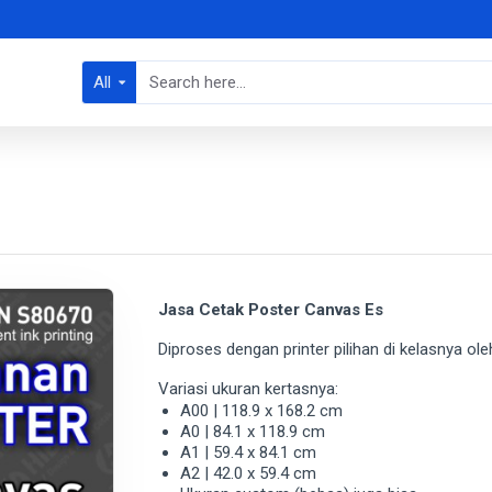
All
Jasa Cetak Poster Canvas Es
Diproses dengan printer pilihan di kelasnya o
Variasi ukuran kertasnya:
A00 | 118.9 x 168.2 cm
A0 | 84.1 x 118.9 cm
A1 | 59.4 x 84.1 cm
A2 | 42.0 x 59.4 cm