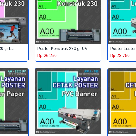
0 gr La
Poster Konstruk 230 gr UV
Poster Luste
Rp 26.250
Rp 23.750