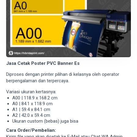
Jasa Cetak Poster PVC Banner Es
Diproses dengan printer pilihan di kelasnya oleh operator
berpengalaman dan terpercaya.
Variasi ukuran kertasnya:
A00 | 118.9 x 168.2 cm
A0 | 84.1 x 118.9 cm
A1 | 59.4 x 84.1 cm
A2 | 42.0 x 59.4 cm
Ukuran custom (bebas) juga bisa
Cara Order/Pembelian:
Kirim file yang akan dicetak ke E-Mail atau Chat WA Admin