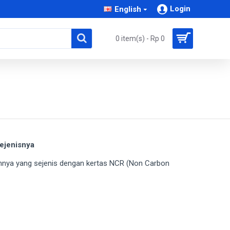
Login
English
0 item(s) - Rp 0
Sejenisnya
ainnya yang sejenis dengan kertas NCR (Non Carbon