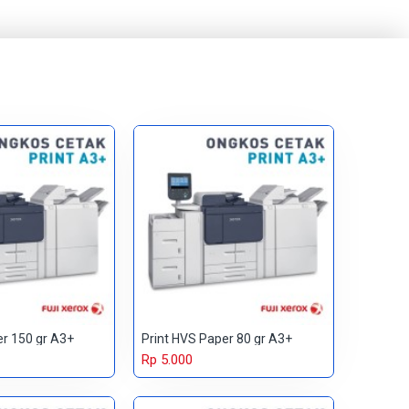
er 150 gr A3+
Print HVS Paper 80 gr A3+
Rp 5.000