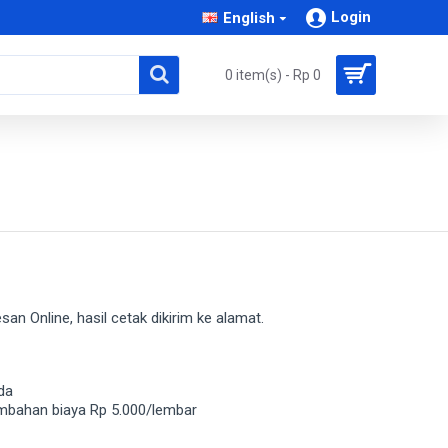
Login
English
0 item(s) - Rp 0
san Online, hasil cetak dikirim ke alamat.
eda
tambahan biaya Rp 5.000/lembar