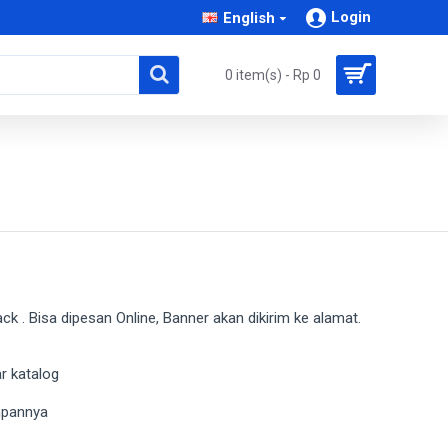
Login
English
0 item(s) - Rp 0
 . Bisa dipesan Online, Banner akan dikirim ke alamat.
r katalog
mpannya