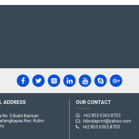
L ADDRESS
OUR CONTACT
+62 853 6363 8703
da No. 5 Bukit Barisan
atangkapau Kec. Kulim
hibridaprint@yahoo.com
ru
+62 853 6363 8703