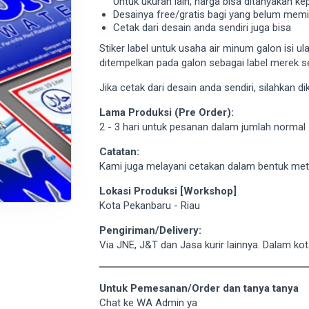
Untuk ukuran lain, harga bisa ditanyakan k
Desainya free/gratis bagi yang belum memili
Cetak dari desain anda sendiri juga bisa
Stiker label untuk usaha air minum galon isi u
ditempelkan pada galon sebagai label merek se
Jika cetak dari desain anda sendiri, silahkan d
Lama Produksi (Pre Order):
2 - 3 hari untuk pesanan dalam jumlah normal
Catatan:
Kami juga melayani cetakan dalam bentuk met
Lokasi Produksi [Workshop]
Kota Pekanbaru - Riau
Pengiriman/Delivery:
Via JNE, J&T dan Jasa kurir lainnya. Dalam k
Untuk Pemesanan/Order dan tanya tanya
Chat ke WA Admin ya