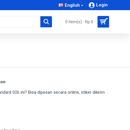
Login
English
0 item(s) - Rp 0
lon
ndard 026 ini? Bisa dipesan secara online, stiker dikirim