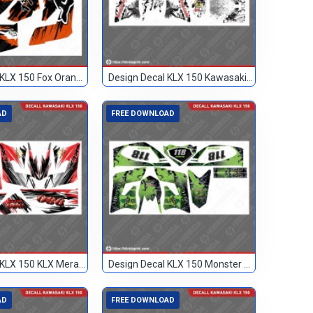
Design Decal KLX 150 Fox Orange Hitam 17
Design Decal KLX 150 Kawasaki Custom
AD
FREE DOWNLOAD
Design Decal KLX 150 KLX Merah Hitam 086
Design Decal KLX 150 Monster Hijau 118
AD
FREE DOWNLOAD