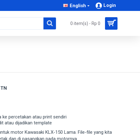
Login
English
0 item(s) - Rp 0
 TN
a ke percetakan atau print sendiri
dit atau dijadikan template
a untuk motor Kawasaki KLX-150 Lama. File-file yang kita
cetak dan di pasangkan pada motornya.