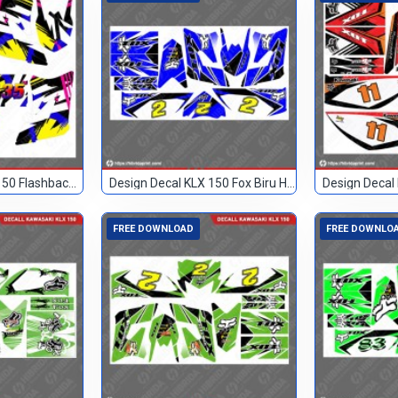
Design Decal KLX 150 Flashback Custom 135
Design Decal KLX 150 Fox Biru Hitam 2
FREE DOWNLOAD
FREE DOWNLO