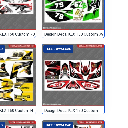
 KLX 150 Custom 70
Design Decal KLX 150 Custom 79
AD
FREE DOWNLOAD
Design Decal KLX 150 Custom Hitam Kuning 56
Design Decal KLX 150 Custom Merah 212
AD
FREE DOWNLOAD