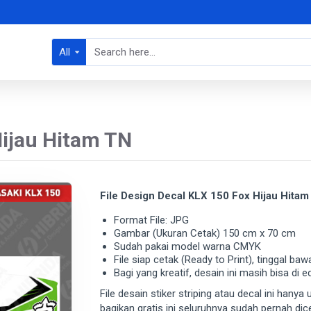
All
Hijau Hitam TN
File Design Decal KLX 150 Fox Hijau Hitam
Format File: JPG
Gambar (Ukuran Cetak) 150 cm x 70 cm
Sudah pakai model warna CMYK
File siap cetak (Ready to Print), tinggal baw
Bagi yang kreatif, desain ini masih bisa di e
File desain stiker striping atau decal ini hany
bagikan gratis ini seluruhnya sudah pernah di