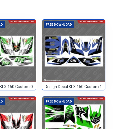
AD
FREE DOWNLOAD
Design Decal KLX 150 Custom 072
Design Decal KLX 150 Custom 105
AD
FREE DOWNLOAD