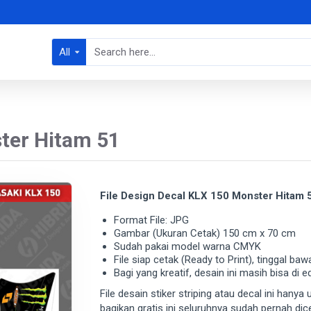
All
ter Hitam 51
File Design Decal KLX 150 Monster Hitam 
Format File: JPG
Gambar (Ukuran Cetak) 150 cm x 70 cm
Sudah pakai model warna CMYK
File siap cetak (Ready to Print), tinggal baw
Bagi yang kreatif, desain ini masih bisa di e
File desain stiker striping atau decal ini hany
bagikan gratis ini seluruhnya sudah pernah di