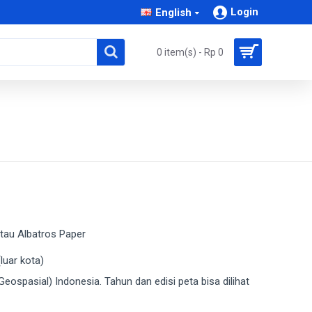
Login
English
0 item(s) - Rp 0
 atau Albatros Paper
luar kota)
Geospasial) Indonesia. Tahun dan edisi peta bisa dilihat