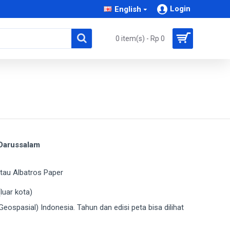
Login
English
0 item(s) - Rp 0
 Darussalam
 atau Albatros Paper
luar kota)
Geospasial) Indonesia. Tahun dan edisi peta bisa dilihat