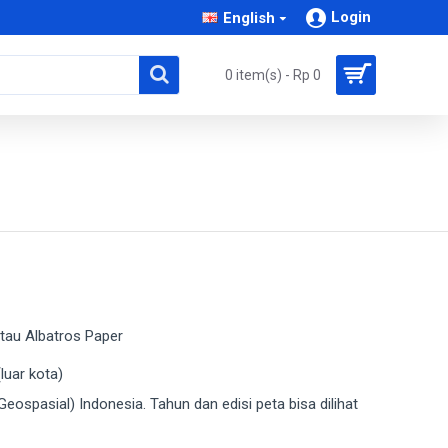
Login
English
0 item(s) - Rp 0
 atau Albatros Paper
luar kota)
Geospasial) Indonesia. Tahun dan edisi peta bisa dilihat