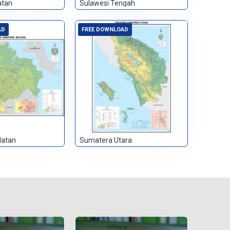
atan
Sulawesi Tengah
AD
FREE DOWNLOAD
latan
Sumatera Utara