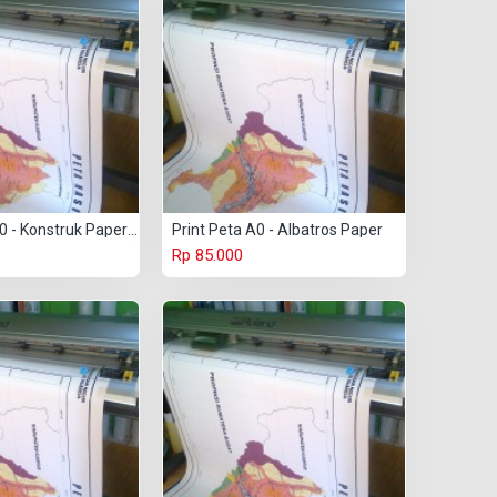
Print Peta A00 - Konstruk Paper 230 gr
Print Peta A0 - Albatros Paper
Rp 85.000