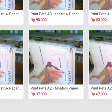
Print Peta A0 - Konstruk Paper 150 gr
Print Peta A0 - Konstruk Paper 230 gr
Print Peta A1
Rp 90.000
Rp 53.000
Print Peta A1 - Konstruk Paper 230 gr
Print Peta A2 - Albatros Paper
Print Peta A2
Rp 37.000
Rp 67.000