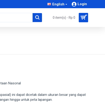
Login
English
0 item(s) - Rp 0
etaan Nasonal
spasial) ini dapat dicetak dalam ukuran besar yang dapat
uangan hingga untuk peta lapangan.