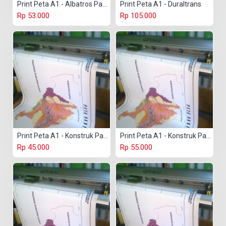
Print Peta A1 - Albatros Paper
Print Peta A1 - Duraltrans
Rp 53.000
Rp 105.000
Print Peta A1 - Konstruk Paper 150 gr
Print Peta A1 - Konstruk Paper 230 gr
Rp 45.000
Rp 55.000