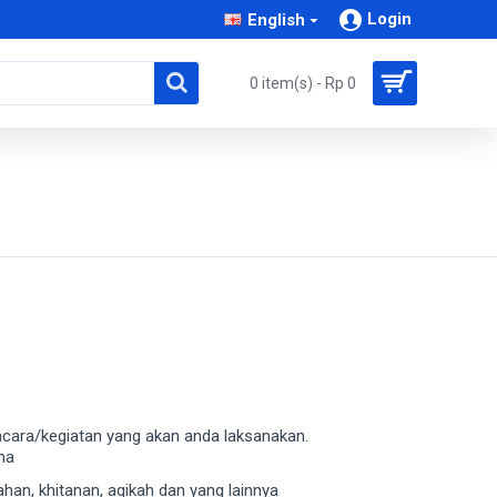
Login
English
0 item(s) - Rp 0
 acara/kegiatan yang akan anda laksanakan.
ma
han, khitanan, aqikah dan yang lainnya