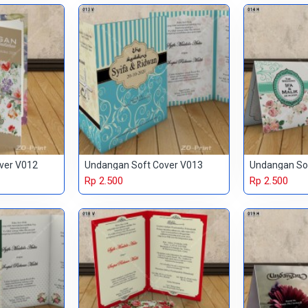
ver V012
Undangan Soft Cover V013
Undangan So
Rp 2.500
Rp 2.500