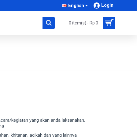
Login
English
0 item(s) - Rp 0
 acara/kegiatan yang akan anda laksanakan.
ma
han, khitanan, aqikah dan yang lainnya