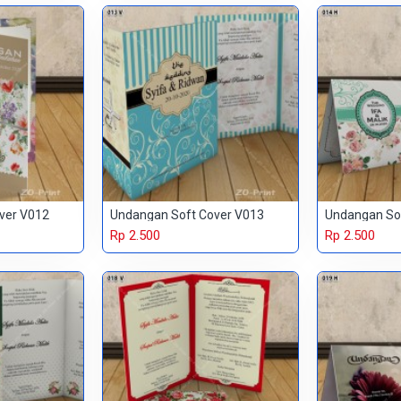
ver V012
Undangan Soft Cover V013
Undangan So
Rp 2.500
Rp 2.500